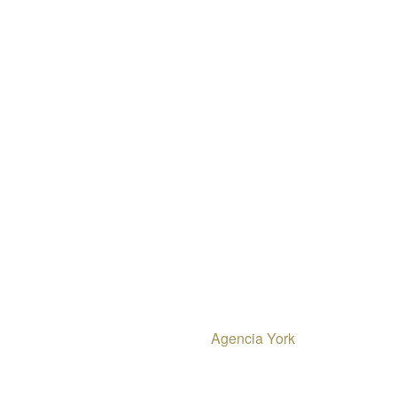
ormación
Contácta
+56 9 9279
os
contacto@so
sta
as
Soul tea EI
Desarrollado por
Agencia York