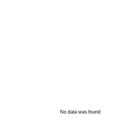
Té e Infusiones
Regalos
Mayorista
Nuestro Producto
No data was found