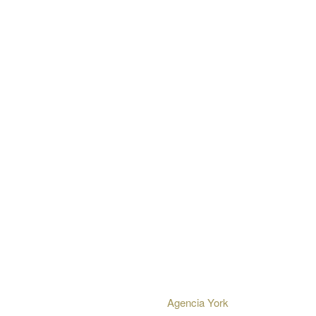
Información
Nosotros
Mayorista
Políticas
Contáctanos
+56 9 92795004
contacto@soultea.cl
Soul tea EIRL - Rut: 76.420.896-k
Desarrollado por
Agencia York