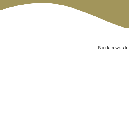
Té e Infusiones
Regalos
Mayorista
No data was f