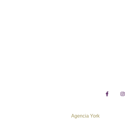
ormación
Contácta
+56 9 9279
os
contacto@so
sta
as
Soul tea EI
Desarrollado por
Agencia York