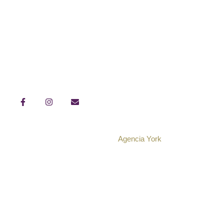
Contáctanos
+56 9 92795004
contacto@soultea.cl
Soul tea EIRL - Rut: 76.420.896-k
Desarrollado por
Agencia York