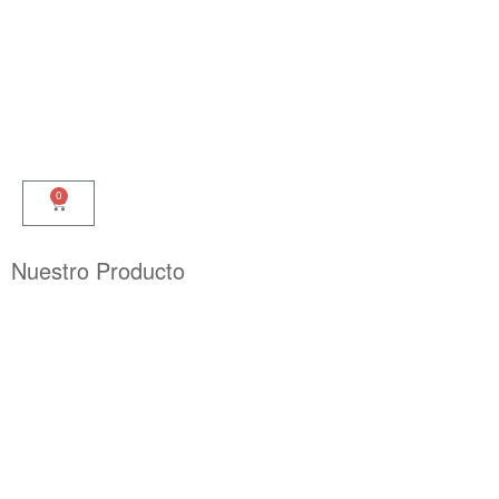
Inicio
Nosotros
Té e Infusiones
Regalos
Mayorista
0
Nuestro Producto